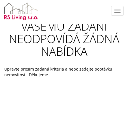
Toggl
navig
VAŠEMU ZADÁNÍ
NEODPOVÍDÁ ŽÁDNÁ
NABÍDKA
Upravte prosím zadaná kritéria a nebo zadejte poptávku
nemovitosti. Děkujeme