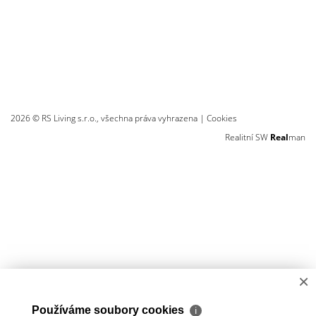
2026 © RS Living s.r.o., všechna práva vyhrazena |
Cookies
Realitní SW
Real
man
×
Používáme soubory cookies
ℹ