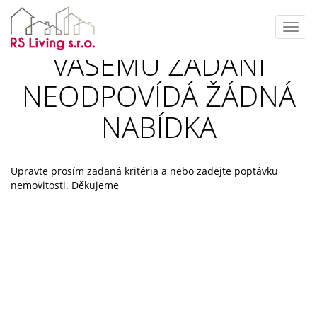
Toggl
navig
VAŠEMU ZADÁNÍ
NEODPOVÍDÁ ŽÁDNÁ
NABÍDKA
Upravte prosím zadaná kritéria a nebo zadejte poptávku
nemovitosti. Děkujeme