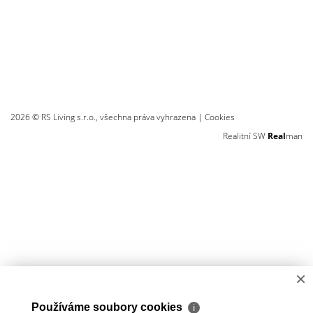
2026 © RS Living s.r.o., všechna práva vyhrazena |
Cookies
Realitní SW
Real
man
×
Používáme soubory cookies
ℹ